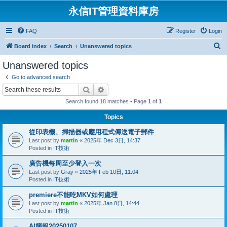
永信IT管理資料庫房
FAQ
Register
Login
S
Board index
Search
Unanswered topics
e
Unanswered topics
a
Go to advanced search
r
Search
Advanced search
c
Search found 18 matches • Page
1
of
1
h
Topics
從印表機、掃描器或應用程式傳送電子郵件
Last post by
martin
«
2025年 Dec 3日, 14:37
Posted in
IT技術
廣告機每周至少登入一次
Last post by
Gray
«
2025年 Feb 10日, 11:04
Posted in
IT技術
premiere不能吃MKV如何處理
Last post by
martin
«
2025年 Jan 8日, 14:44
Posted in
IT技術
AI簡報20250107