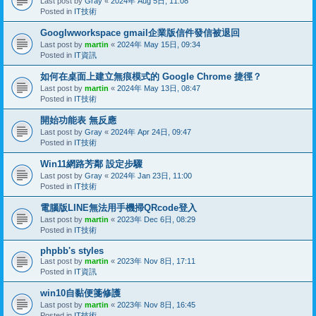
Last post by
Gray
«
2024年 Aug 5日, 11:08
Posted in
IT技術
Googlwworkspace gmail企業版信件發信被退回
Last post by
martin
«
2024年 May 15日, 09:34
Posted in
IT資訊
如何在桌面上建立無痕模式的 Google Chrome 捷徑？
Last post by
martin
«
2024年 May 13日, 08:47
Posted in
IT技術
開始功能表 無反應
Last post by
Gray
«
2024年 Apr 24日, 09:47
Posted in
IT技術
Win11網路芳鄰 設定步驟
Last post by
Gray
«
2024年 Jan 23日, 11:00
Posted in
IT技術
電腦版LINE無法用手機掃QRcode登入
Last post by
martin
«
2023年 Dec 6日, 08:29
Posted in
IT技術
phpbb's styles
Last post by
martin
«
2023年 Nov 8日, 17:11
Posted in
IT資訊
win10自黏便箋修護
Last post by
martin
«
2023年 Nov 8日, 16:45
Posted in
IT技術