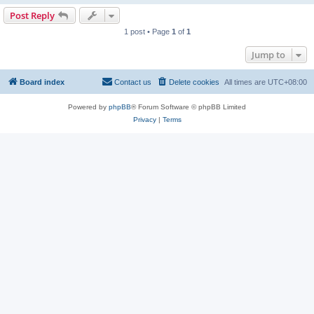
Post Reply
1 post • Page
1
of
1
Jump to
Board index
Contact us
Delete cookies
All times are
UTC+08:00
Powered by
phpBB
® Forum Software © phpBB Limited
Privacy
|
Terms