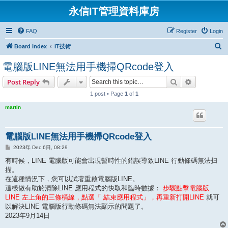
永信IT管理資料庫房
FAQ
Register
Login
S
Board index
IT技術
e
電腦版LINE無法用手機掃QRcode登入
a
Search
Advanced s
Post Reply
r
1 post • Page
1
of
1
c
h
martin
電腦版LINE無法用手機掃QRcode登入
P
2023年 Dec 6日, 08:29
o
s
有時候，LINE 電腦版可能會出現暫時性的錯誤導致LINE 行動條碼無法扫
t
描。
在這種情況下，您可以試著重啟電腦版LINE。
這樣做有助於清除LINE 應用程式的快取和臨時數據：
步驟點擊電腦版
LINE 左上角的三條橫線，點選「 結束應用程式」，再重新打開LINE
就可
以解決LINE 電腦版行動條碼無法顯示的問題了。
2023年9月14日