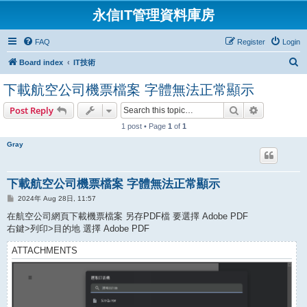
永信IT管理資料庫房
FAQ
Register
Login
S
Board index
IT技術
e
下載航空公司機票檔案 字體無法正常顯示
a
Search
Advanced s
Post Reply
r
1 post • Page
1
of
1
c
h
Gray
下載航空公司機票檔案 字體無法正常顯示
P
2024年 Aug 28日, 11:57
o
s
在航空公司網頁下載機票檔案 另存PDF檔 要選擇 Adobe PDF
t
右鍵>列印>目的地 選擇 Adobe PDF
ATTACHMENTS