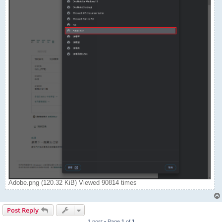
Adobe.png (120.32 KiB) Viewed 90814 times
Post Reply
1 post • Page
1
of
1