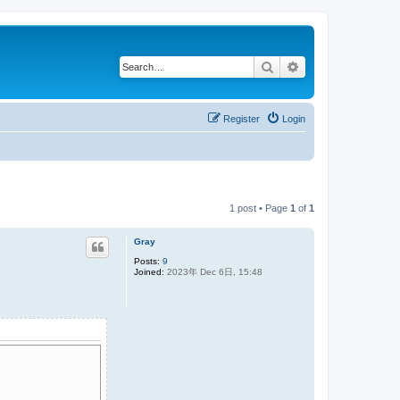
Search
Advanced search
Register
Login
1 post • Page
1
of
1
Gray
Posts:
9
Joined:
2023年 Dec 6日, 15:48