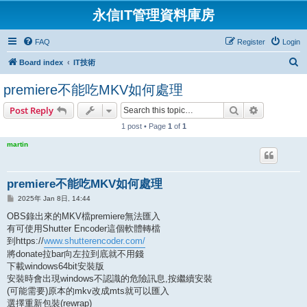
永信IT管理資料庫房
FAQ
Register
Login
S
Board index
IT技術
e
premiere不能吃MKV如何處理
a
Search
Advanced s
Post Reply
r
1 post • Page
1
of
1
c
h
martin
premiere不能吃MKV如何處理
P
2025年 Jan 8日, 14:44
o
s
OBS錄出來的MKV檔premiere無法匯入
t
有可使用Shutter Encoder這個軟體轉檔
到https://
www.shutterencoder.com/
將donate拉bar向左拉到底就不用錢
下載windows64bit安裝版
安裝時會出現windows不認識的危險訊息,按繼續安裝
(可能需要)原本的mkv改成mts就可以匯入
選擇重新包裝(rewrap)