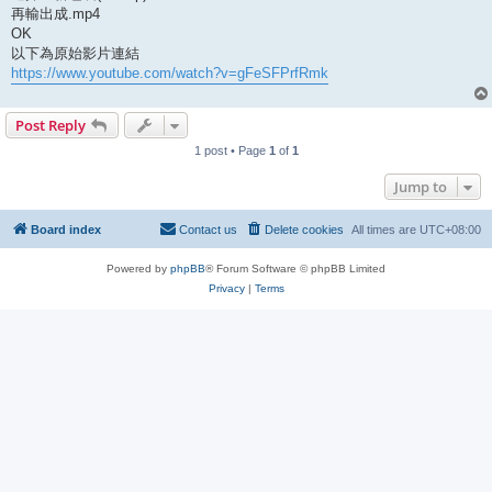
再輸出成.mp4
OK
以下為原始影片連結
https://www.youtube.com/watch?v=gFeSFPrfRmk
Post Reply
1 post • Page
1
of
1
Jump to
Board index
Contact us
Delete cookies
All times are
UTC+08:00
Powered by
phpBB
® Forum Software © phpBB Limited
Privacy
|
Terms