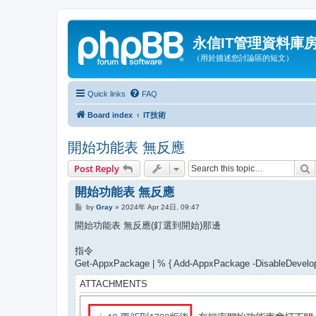
永信IT管理資料庫
（用於描述您討論區的短文）
Quick links
FAQ
Board index
IT技術
開始功能表 無反應
S
Post Reply
開始功能表 無反應
P
by
Gray
»
2024年 Apr 24日, 09:47
o
s
開始功能表 無反應(釘選到開始)那邊
t
指令
Get-AppxPackage | % { Add-AppxPackage -DisableDevelopm
ATTACHMENTS