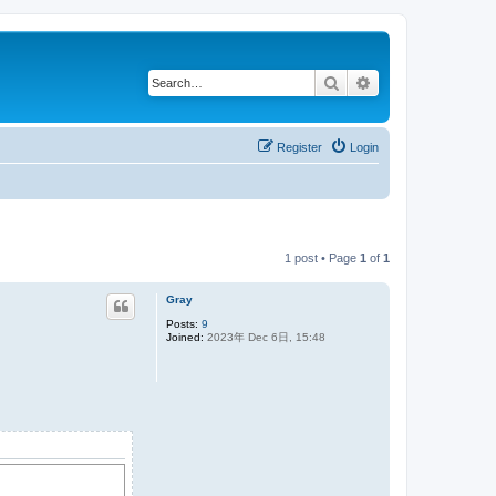
Search
Advanced search
Register
Login
1 post • Page
1
of
1
Gray
Posts:
9
Joined:
2023年 Dec 6日, 15:48