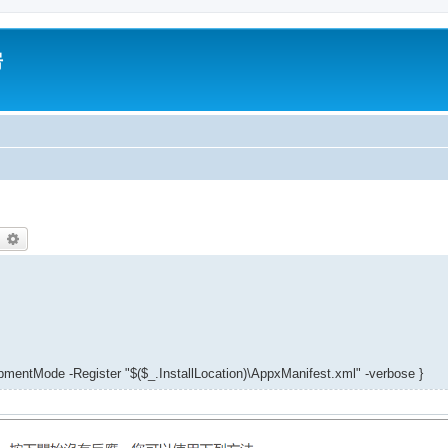
房
earch
Advanced search
entMode -Register "$($_.InstallLocation)\AppxManifest.xml" -verbose }