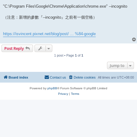
"C:\Program Files\Google\Chrome\Application\chrome.exe" --incognito
（注意：新增的參數『--incognito』之前有一個空格）
https://isvincent.pixnet.net/blog/post/ ... %84-google
Post Reply
1 post • Page
1
of
1
Jump to
Board index
Contact us
Delete cookies
All times are
UTC+08:00
Powered by
phpBB
® Forum Software © phpBB Limited
Privacy
|
Terms