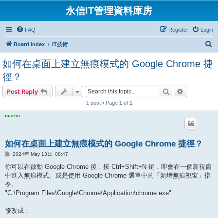
永信IT管理資料庫房
FAQ
Register
Login
S
Board index
IT技術
e
如何在桌面上建立無痕模式的 Google Chrome 捷
a
徑？
r
Search
Advanced s
Post Reply
c
h
1 post • Page
1
of
1
martin
如何在桌面上建立無痕模式的 Google Chrome 捷徑？
P
2024年 May 13日, 08:47
o
s
你可以在啟動 Google Chrome 後，按 Ctrl+Shift+N 鍵，即會在一個新視窗
t
中進入無痕模式。或是使用 Google Chrome 選單中的「新增無痕視窗」指
令。
"C:\Program Files\Google\Chrome\Application\chrome.exe"
修改成：