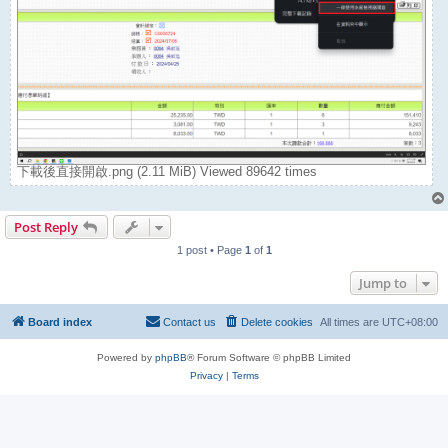
下載後直接開啟.png (2.11 MiB) Viewed 89642 times
Post Reply
1 post • Page
1
of
1
Jump to
Board index
Contact us
Delete cookies
All times are
UTC+08:00
Powered by
phpBB
® Forum Software © phpBB Limited
Privacy
|
Terms