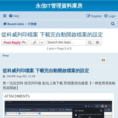
永信IT管理資料庫房
FAQ
Register
Login
S
Board index
IT技術
e
從科威列印檔案 下載完自動開啟檔案的設定
a
Search
Advanced s
Post Reply
r
1 post • Page
1
of
1
c
h
Gray
從科威列印檔案 下載完自動開啟檔案的設定
P
2024年 Aug 5日, 11:08
o
s
第一次設定時 按完列印後 點右上角下載 對檔案按右鍵選【一律使用系統檢
t
視器開啟】
ATTACHMENTS