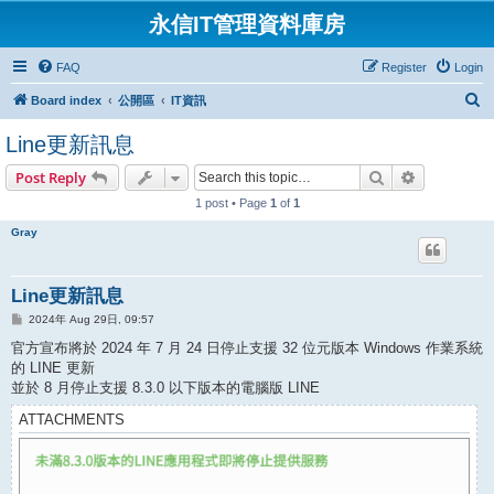
永信IT管理資料庫房
FAQ
Register
Login
S
Board index
公開區
IT資訊
e
Line更新訊息
a
Search
Advanced s
Post Reply
r
1 post • Page
1
of
1
c
h
Gray
Line更新訊息
P
2024年 Aug 29日, 09:57
o
s
官方宣布將於 2024 年 7 月 24 日停止支援 32 位元版本 Windows 作業系統
t
的 LINE 更新
並於 8 月停止支援 8.3.0 以下版本的電腦版 LINE
ATTACHMENTS