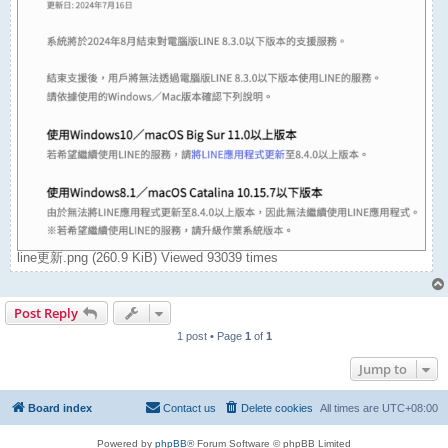
line更新.png (260.9 KiB) Viewed 93039 times
Post Reply
1 post • Page
1
of
1
Jump to
Board index
Contact us
Delete cookies
All times are
UTC+08:00
Powered by
phpBB
® Forum Software © phpBB Limited