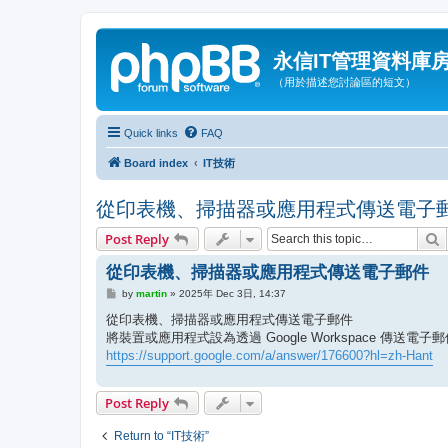
永信IT管理資料庫
（用於描述您討論區的短文）
Quick links
FAQ
Board index
IT技術
從印表機、掃描器或應用程式傳送電子
S
Post Reply
從印表機、掃描器或應用程式傳送電子郵件
P
by
martin
»
2025年 Dec 3日, 14:37
o
s
從印表機、掃描器或應用程式傳送電子郵件
t
將裝置或應用程式設為透過 Google Workspace 傳送電子
https://support.google.com/a/answer/176600?hl=zh-Hant
Post Reply
Return to “IT技術”