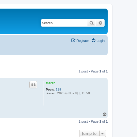
Search
Advanced search
Register
Login
1 post • Page
1
of
1
martin
Posts:
218
Joined:
2023年 Nov 8日, 15:50
T
o
1 post • Page
1
of
1
p
Jump to